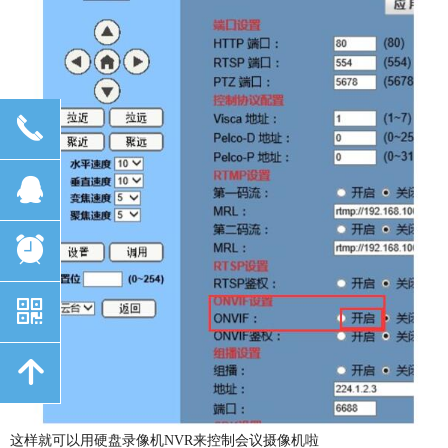
끅
뀩
뀥
낃
녕
这样就可以用硬盘录像机NVR来控制会议摄像机啦