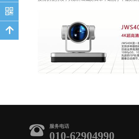
낃
녕
뀰
服务电话
010-62904990