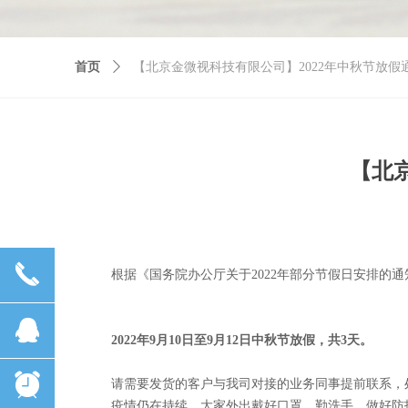
首页
ꄲ
【北京金微视科技有限公司】2022年中秋节放假
【北
끅
根据《国务院办公厅关于2022年部分节假日安排的
뀩
2022年
9
月
10
日
至
9
月
12
日
中秋节放假，共3天
。
뀥
请需要发货的客户与我司对接的业务同事提前联系，
疫情仍在持续，大家外出戴好口罩，勤洗手，做好防