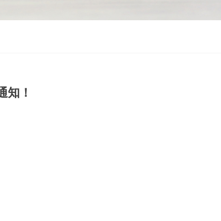
通知！
！