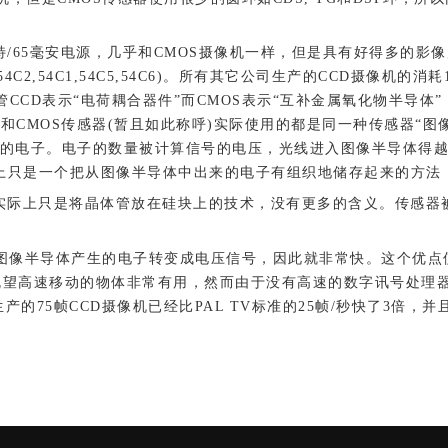
65毫安电源，几乎和CMOS摄像机一样，但是具有好得多的影像质量
4C2,54C1,54C5,54C6)。所有其它公司生产的CCD摄像机的消耗
尽管CCD表示“电荷耦合器件”而CMOS表示“互补金属氧化物半导体
D和CMOS传感器(暂且如此称呼)实际使用的都是同一种传感器“图
的电子。电子的数量被计算信号的电压，光线进入图像半导体得
实际上只是一个把从图像半导体中出来的电子有组织地储存起来的方法
S实际上只是将晶体管放在硅块上的技术，没有更多的含义。传感器被
图像半导体产生的电子转变成电压信号，因此就非常快。这个优点
对于眺望高速移动的物体非常有用，然而由于没有高速的数字讯号处
通生产的75帧CCD摄像机已经比PAL TV标准的25帧/秒快了3倍