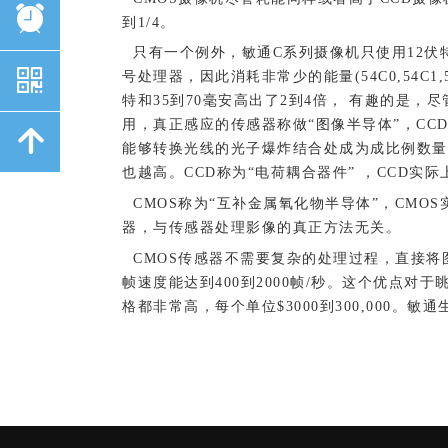
뀥
到1/4。
只有一个例外，敏通C系列摄像机只使用12伏特/
낃
号处理器，因此消耗非常少的能量(54C0,54C1,5
特和35到70毫安高出了2到4倍， 有趣的是，
用，真正感应的传感器称做“图像半导体”，CC
녕
能够转换光线的光子爆炸结合处成为成比例数量
也越高。CCD称为“电荷耦合器件” ，CCD
CMOS称为“互补金属氧化物半导体”，CMO
器，与传感器处理影像的真正方法无关。
CMOS传感器不需要复杂的处理过程，直接将
帧速度能达到400到2000帧/秒。这个优点
格都非常高，每个单位$3000到300,000。敏